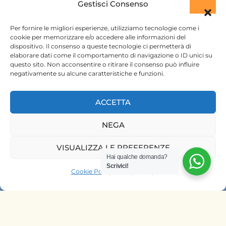
Gestisci Consenso
ktsafaris5177@gmail.com
Per fornire le migliori esperienze, utilizziamo tecnologie come i
cookie per memorizzare e/o accedere alle informazioni del
dispositivo. Il consenso a queste tecnologie ci permetterà di
elaborare dati come il comportamento di navigazione o ID unici su
questo sito. Non acconsentire o ritirare il consenso può influire
negativamente su alcune caratteristiche e funzioni.
ACCETTA
HOME
NEGA
SAFARI KENYA
SAFARI TANZANIA
VISUALIZZA LE PREFERENZE
Hai qualche domanda?
CONTATTACI
Scrivici!
Cookie Policy
Privacy Policy
OFFRIAMO SAFARI NELLE AGENZIE
DI