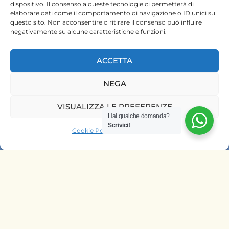
dispositivo. Il consenso a queste tecnologie ci permetterà di
elaborare dati come il comportamento di navigazione o ID unici su
questo sito. Non acconsentire o ritirare il consenso può influire
negativamente su alcune caratteristiche e funzioni.
ACCETTA
HOME
NEGA
SAFARI KENYA
VISUALIZZA LE PREFERENZE
Hai qualche domanda?
SAFARI TANZANIA
Scrivici!
Cookie Policy
Privacy Policy
CONTATTACI
OFFRIAMO SAFARI NELLE AGENZIE
DI