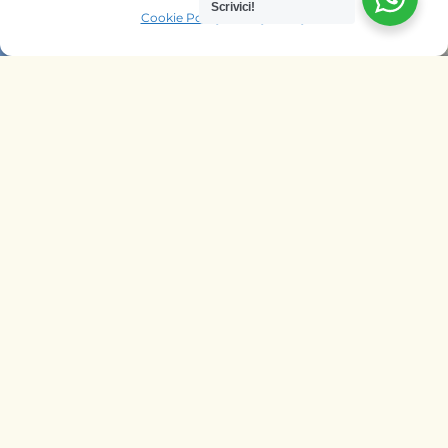
Scrivici!
Cookie Policy
Privacy Policy
OFFRIAMO SAFARI NELLE AGENZIE
DI
ITALIA
BELGIO
PAESI BASSI
KENYA
UNGHERIA
SEGUICI SU