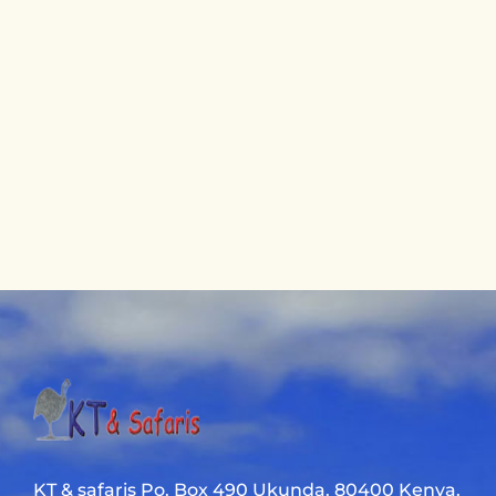
KT & safaris Po. Box 490 Ukunda. 80400 Kenya.