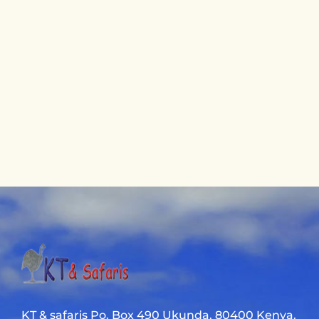
KT & safaris Po. Box 490 Ukunda. 80400 Kenya.