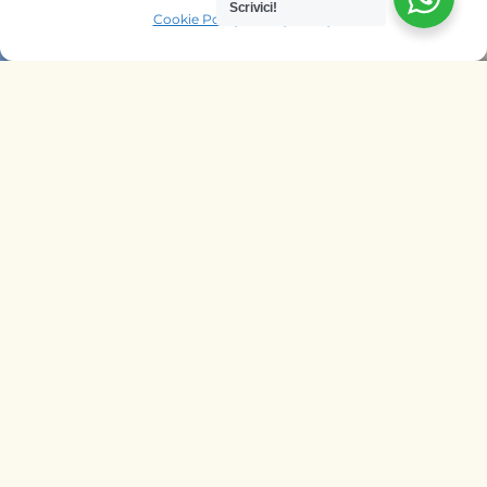
Scrivici!
Cookie Policy
Privacy Policy
OFFRIAMO SAFARI NELLE AGENZIE
DI
ITALIA
BELGIO
PAESI BASSI
KENYA
UNGHERIA
SEGUICI SU