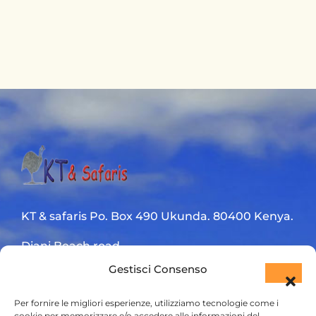
KT & safaris Po. Box 490 Ukunda. 80400 Kenya.
Diani Beach road
Gestisci Consenso
+254 720 831 201
Per fornire le migliori esperienze, utilizziamo tecnologie come i
ktsafaris5177@gmail.com
cookie per memorizzare e/o accedere alle informazioni del