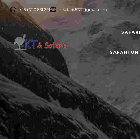
+254 720 831 201
ktsafaris5177@gmail.com
SAFAR
SAFARI UN