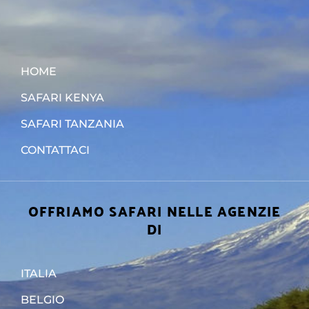
HOME
SAFARI KENYA
SAFARI TANZANIA
CONTATTACI
OFFRIAMO SAFARI NELLE AGENZIE
DI
ITALIA
BELGIO