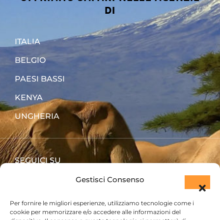
DI
ITALIA
BELGIO
PAESI BASSI
KENYA
UNGHERIA
SEGUICI SU
Gestisci Consenso
Per fornire le migliori esperienze, utilizziamo tecnologie come i
cookie per memorizzare e/o accedere alle informazioni del