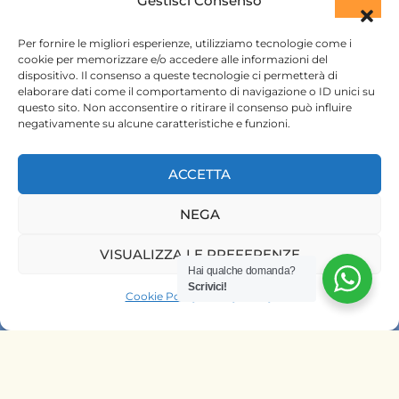
Gestisci Consenso
+254 720 831 201
Per fornire le migliori esperienze, utilizziamo tecnologie come i
ktsafaris5177@gmail.com
cookie per memorizzare e/o accedere alle informazioni del
dispositivo. Il consenso a queste tecnologie ci permetterà di
elaborare dati come il comportamento di navigazione o ID unici su
questo sito. Non acconsentire o ritirare il consenso può influire
negativamente su alcune caratteristiche e funzioni.
ACCETTA
HOME
NEGA
SAFARI KENYA
VISUALIZZA LE PREFERENZE
Hai qualche domanda?
SAFARI TANZANIA
Scrivici!
Cookie Policy
Privacy Policy
CONTATTACI
OFFRIAMO SAFARI NELLE AGENZIE