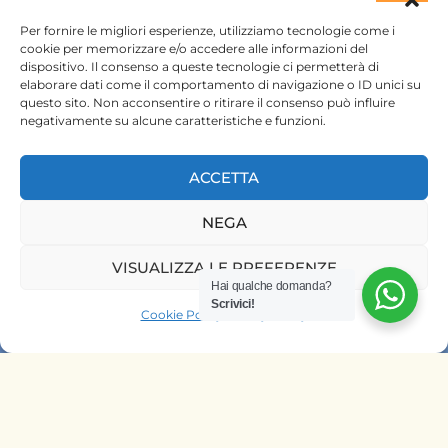
ktsafaris5177@gmail.com
Per fornire le migliori esperienze, utilizziamo tecnologie come i
cookie per memorizzare e/o accedere alle informazioni del
dispositivo. Il consenso a queste tecnologie ci permetterà di
elaborare dati come il comportamento di navigazione o ID unici su
questo sito. Non acconsentire o ritirare il consenso può influire
negativamente su alcune caratteristiche e funzioni.
ACCETTA
HOME
NEGA
SAFARI KENYA
VISUALIZZA LE PREFERENZE
SAFARI TANZANIA
Hai qualche domanda?
Scrivici!
CONTATTACI
Cookie Policy
Privacy Policy
OFFRIAMO SAFARI NELLE AGENZIE
DI