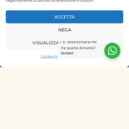
negativamente su alcune caratteristiche e funzioni.
ACCETTA
NEGA
HOME
VISUALIZZA LE PREFERENZE
SAFARI KENYA
Hai qualche domanda?
Scrivici!
SAFARI TANZANIA
Cookie Policy
Privacy Policy
CONTATTACI
OFFRIAMO SAFARI NELLE AGENZIE
DI
ITALIA
BELGIO