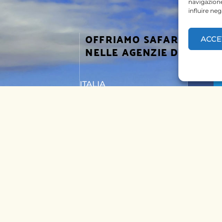
navigazione
influire ne
OFFRIAMO SAFARI
ACCE
SEGUICI
NELLE AGENZIE DI
ITALIA
I KENYA
BELGIO
I TANZANIA
PAESI BASSI
TTACI
KENYA
UNGHERIA
© 2023 @KT & Safaris