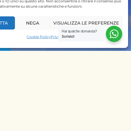
 o ID unici su questo sito. Non acconsentire o ritirare il consenso può
gativamente su alcune caratteristiche e funzioni.
TTA
NEGA
VISUALIZZA LE PREFERENZE
 SU
Hai qualche domanda?
Cookie Policy
Privacy Policy
Scrivici!
PRENOTA SUBITO IL
TUO SAFARI