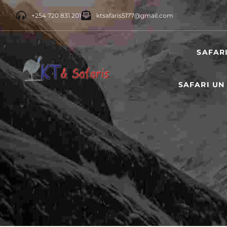
+254 720 831 201
ktsafaris5177@gmail.com
SAFAR
SAFARI UN