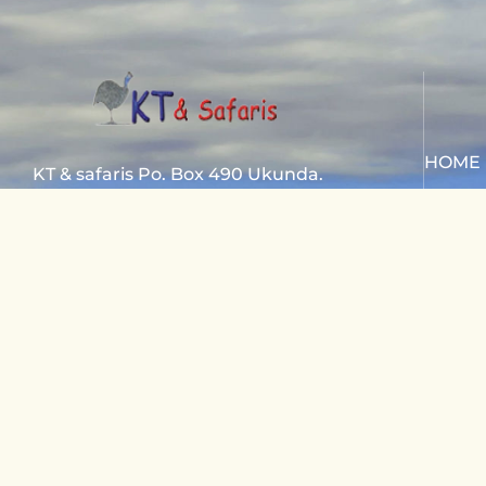
HOME
KT & safaris Po. Box 490 Ukunda.
SAFAR
80400 Kenya.
SAFAR
Diani Beach road
CONTA
+254 720 831 201
ktsafaris5177@gmail.com