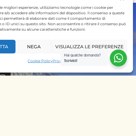
 le migliori esperienze, utilizziamo tecnologie come i cookie per
 e/o accedere alle informazioni del dispositivo. Il consenso a queste
 ci permetterà di elaborare dati come il comportamento di
 o ID unici su questo sito. Non acconsentire o ritirare il consenso può
gativamente su alcune caratteristiche e funzioni.
 SU
TTA
NEGA
VISUALIZZA LE PREFERENZE
Hai qualche domanda?
PRENOTA SUBITO IL
Cookie Policy
Privacy Policy
Scrivici!
TUO SAFARI