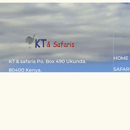
HOME
KT & safaris Po. Box 490 Ukunda.
SAFAR
80400 Kenya.
SAFAR
Diani Beach road
CONTA
+254 720 831 201
ktsafaris5177@gmail.com