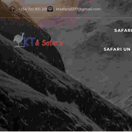
+254 720 831 201
ktsafaris5177@gmail.com
SAFAR
SAFARI UN