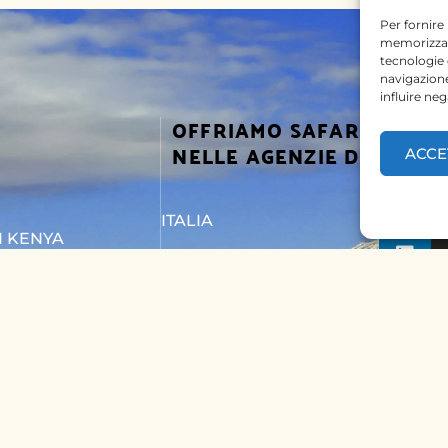
Per fornire
memorizzare
tecnologie
navigazione
influire ne
OFFRIAMO SAFARI
SEGUICI
NELLE AGENZIE DI
ACCE
ITALIA
I KENYA
BELGIO
I TANZANIA
PAESI BASSI
TTACI
KENYA
UNGHERIA