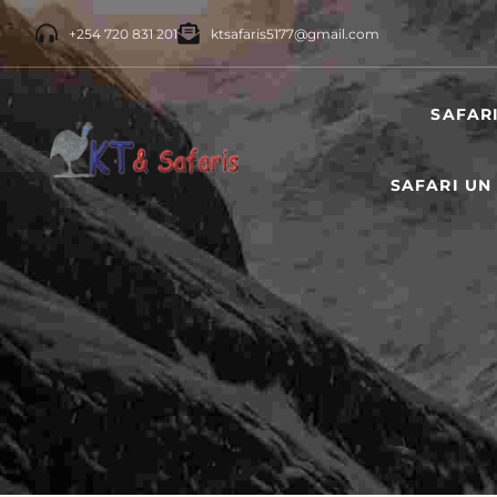
+254 720 831 201
ktsafaris5177@gmail.com
SAFAR
SAFARI UN