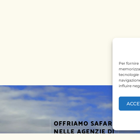
Per fornire
memorizzare
tecnologie
navigazione
influire ne
ACCE
OFFRIAMO SAFARI
SEGUICI
NELLE AGENZIE DI