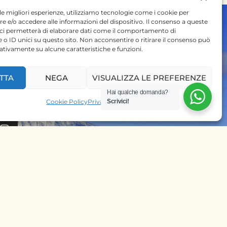
 le migliori esperienze, utilizziamo tecnologie come i cookie per
 e/o accedere alle informazioni del dispositivo. Il consenso a queste
 ci permetterà di elaborare dati come il comportamento di
 o ID unici su questo sito. Non acconsentire o ritirare il consenso può
gativamente su alcune caratteristiche e funzioni.
 SU
TTA
NEGA
VISUALIZZA LE PREFERENZE
Hai qualche domanda?
PRENOTA SUBITO IL
Cookie Policy
Privacy Policy
Scrivici!
TUO SAFARI