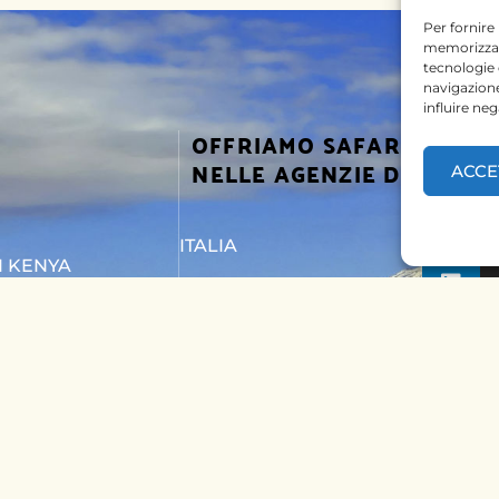
Per fornire
memorizzare
tecnologie
navigazione
influire ne
OFFRIAMO SAFARI
SEGUICI
NELLE AGENZIE DI
ACCE
ITALIA
I KENYA
BELGIO
I TANZANIA
PAESI BASSI
TTACI
KENYA
UNGHERIA