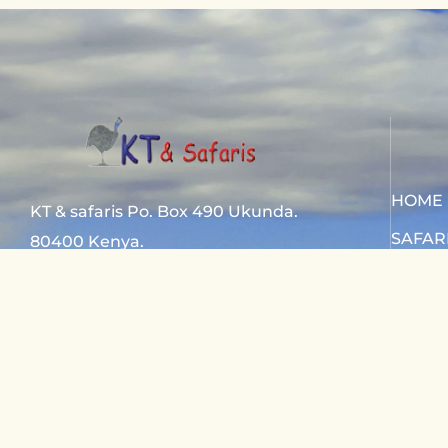
HOME
KT & safaris Po. Box 490 Ukunda.
SAFAR
80400 Kenya.
SAFAR
Diani Beach road
CONTA
+254 720 831 201
ktsafaris5177@gmail.com