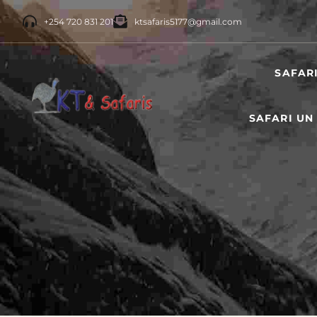
+254 720 831 201
ktsafaris5177@gmail.com
SAFAR
SAFARI UN