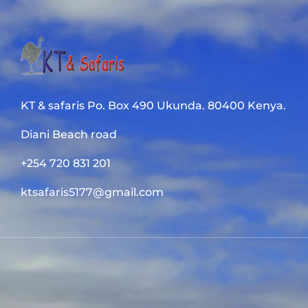
KT & safaris Po. Box 490 Ukunda. 80400 Kenya.
Diani Beach road
+254 720 831 201
ktsafaris5177@gmail.com