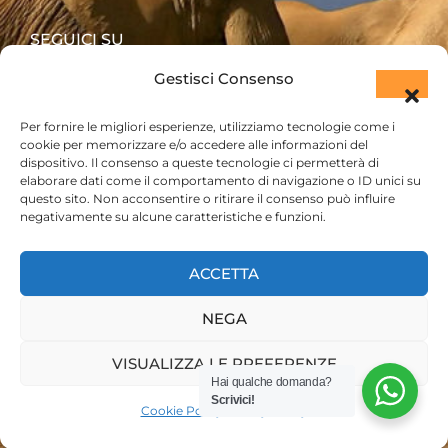
SEGUICI SU
Gestisci Consenso
Per fornire le migliori esperienze, utilizziamo tecnologie come i
cookie per memorizzare e/o accedere alle informazioni del
dispositivo. Il consenso a queste tecnologie ci permetterà di
elaborare dati come il comportamento di navigazione o ID unici su
questo sito. Non acconsentire o ritirare il consenso può influire
negativamente su alcune caratteristiche e funzioni.
ACCETTA
PRENOTA SUBITO IL TUO SAFARI
NEGA
VISUALIZZA LE PREFERENZE
Hai qualche domanda?
Scrivici!
© 2023 @KT & Safaris
Cookie Policy
Privacy Policy