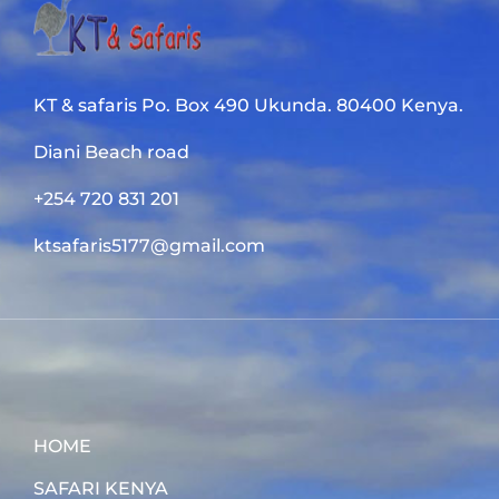
KT & safaris Po. Box 490 Ukunda. 80400 Kenya.
Diani Beach road
+254 720 831 201
ktsafaris5177@gmail.com
HOME
SAFARI KENYA