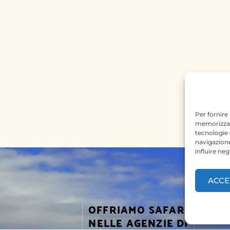
Per fornire
memorizzare
tecnologie
navigazione
influire ne
ACCE
OFFRIAMO SAFARI
SEGUICI
NELLE AGENZIE DI