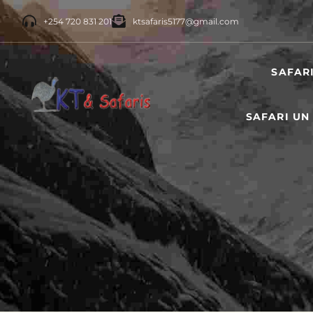
+254 720 831 201
ktsafaris5177@gmail.com
SAFAR
SAFARI UN