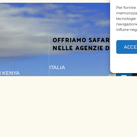
Per fornire
memorizzare
tecnologie
navigazione
influire ne
OFFRIAMO SAFARI
SEGUICI
NELLE AGENZIE DI
ACCE
ITALIA
I KENYA
BELGIO
I TANZANIA
PAESI BASSI
TTACI
KENYA
UNGHERIA