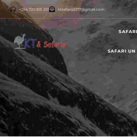
+254 720 831 201
ktsafaris5177@gmail.com
SAFAR
SAFARI UN