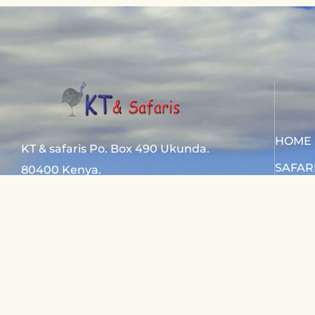
HOME
KT & safaris Po. Box 490 Ukunda.
SAFAR
80400 Kenya.
SAFAR
Diani Beach road
CONTA
+254 720 831 201
ktsafaris5177@gmail.com