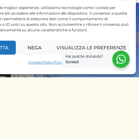
 le migliori esperienze, utilizziamo tecnologie come i cookie per
 e/o accedere alle informazioni del dispositivo. Il consenso a queste
 ci permetterà di elaborare dati come il comportamento di
 o ID unici su questo sito. Non acconsentire o ritirare il consenso può
gativamente su alcune caratteristiche e funzioni.
 SU
TTA
NEGA
VISUALIZZA LE PREFERENZE
Hai qualche domanda?
PRENOTA SUBITO IL
Cookie Policy
Privacy Policy
Scrivici!
TUO SAFARI