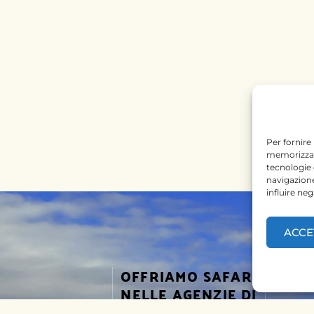
Per fornire
memorizzare
tecnologie
navigazione
influire ne
ACCE
OFFRIAMO SAFARI
SEGUICI
NELLE AGENZIE DI