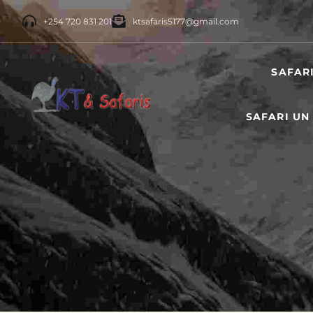
+254 720 831 201
ktsafaris5177@gmail.com
SAFAR
SAFARI UN