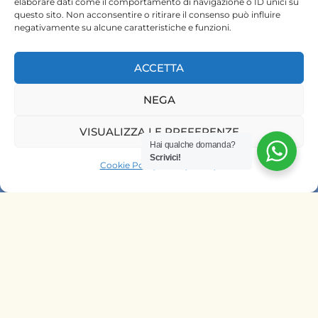
elaborare dati come il comportamento di navigazione o ID unici su
questo sito. Non acconsentire o ritirare il consenso può influire
negativamente su alcune caratteristiche e funzioni.
ACCETTA
NEGA
HOME
VISUALIZZA LE PREFERENZE
SAFARI KENYA
Hai qualche domanda?
Scrivici!
Cookie Policy
Privacy Policy
SAFARI TANZANIA
CONTATTACI
OFFRIAMO SAFARI NELLE AGENZIE
DI