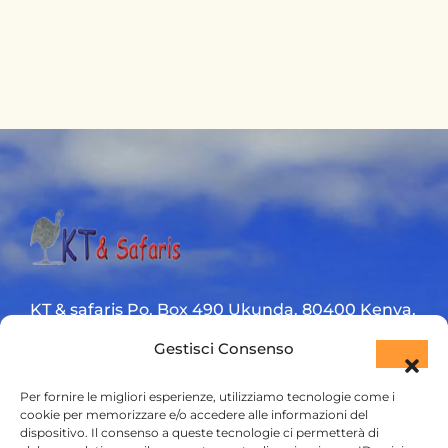
KT & safaris Po. Box 490 Ukunda. 80400 Kenya.
Gestisci Consenso
Diani Beach road
+254 720 831 201
Per fornire le migliori esperienze, utilizziamo tecnologie come i
cookie per memorizzare e/o accedere alle informazioni del
dispositivo. Il consenso a queste tecnologie ci permetterà di
ktsafaris5177@gmail.com