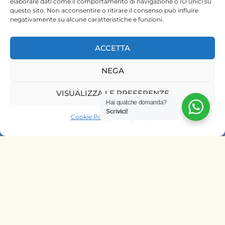
elaborare dati come il comportamento di navigazione o ID unici su
questo sito. Non acconsentire o ritirare il consenso può influire
negativamente su alcune caratteristiche e funzioni.
ACCETTA
NEGA
HOME
VISUALIZZA LE PREFERENZE
SAFARI KENYA
Hai qualche domanda?
Scrivici!
Cookie Policy
Privacy Policy
SAFARI TANZANIA
CONTATTACI
OFFRIAMO SAFARI NELLE AGENZIE
DI