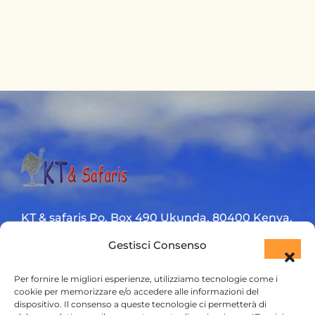
KT & safaris Po. Box 490 Ukunda. 80400 Kenya.
Gestisci Consenso
Diani Beach road
+254 720 831 201
Per fornire le migliori esperienze, utilizziamo tecnologie come i
cookie per memorizzare e/o accedere alle informazioni del
dispositivo. Il consenso a queste tecnologie ci permetterà di
ktsafaris5177@gmail.com