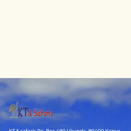
KT & safaris Po. Box 490 Ukunda. 80400 Kenya.