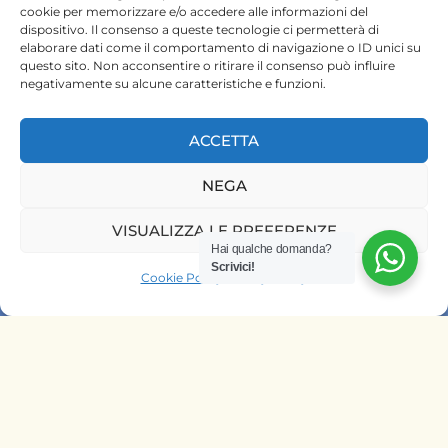
+254 720 831 201
cookie per memorizzare e/o accedere alle informazioni del
dispositivo. Il consenso a queste tecnologie ci permetterà di
ktsafaris5177@gmail.com
elaborare dati come il comportamento di navigazione o ID unici su
questo sito. Non acconsentire o ritirare il consenso può influire
negativamente su alcune caratteristiche e funzioni.
ACCETTA
NEGA
HOME
VISUALIZZA LE PREFERENZE
Hai qualche domanda?
SAFARI KENYA
Scrivici!
Cookie Policy
Privacy Policy
SAFARI TANZANIA
CONTATTACI
OFFRIAMO SAFARI NELLE AGENZIE