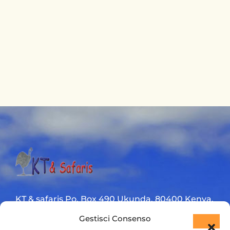
KT & safaris Po. Box 490 Ukunda. 80400 Kenya.
Gestisci Consenso
Diani Beach road