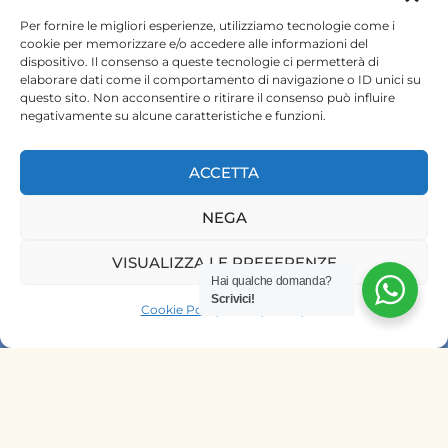
+254 720 831 201
Per fornire le migliori esperienze, utilizziamo tecnologie come i
cookie per memorizzare e/o accedere alle informazioni del
dispositivo. Il consenso a queste tecnologie ci permetterà di
ktsafaris5177@gmail.com
elaborare dati come il comportamento di navigazione o ID unici su
questo sito. Non acconsentire o ritirare il consenso può influire
negativamente su alcune caratteristiche e funzioni.
ACCETTA
NEGA
HOME
VISUALIZZA LE PREFERENZE
Hai qualche domanda?
SAFARI KENYA
Scrivici!
Cookie Policy
Privacy Policy
SAFARI TANZANIA
CONTATTACI