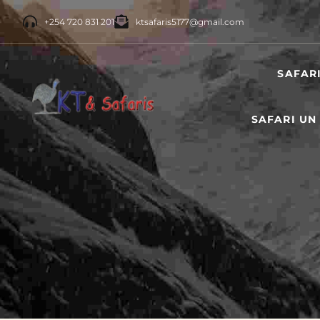
+254 720 831 201
ktsafaris5177@gmail.com
SAFAR
SAFARI UN