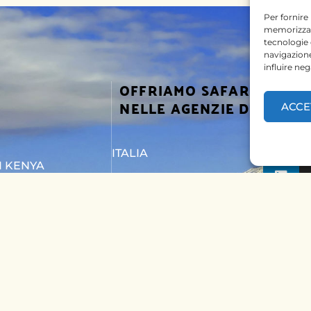
Per fornire
memorizzare
tecnologie
navigazione
influire ne
OFFRIAMO SAFARI
SEGUICI
NELLE AGENZIE DI
ACCE
ITALIA
I KENYA
BELGIO
I TANZANIA
PAESI BASSI
TTACI
KENYA
UNGHERIA