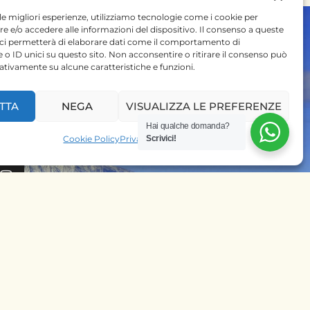
 le migliori esperienze, utilizziamo tecnologie come i cookie per
 e/o accedere alle informazioni del dispositivo. Il consenso a queste
 ci permetterà di elaborare dati come il comportamento di
 o ID unici su questo sito. Non acconsentire o ritirare il consenso può
gativamente su alcune caratteristiche e funzioni.
 SU
TTA
NEGA
VISUALIZZA LE PREFERENZE
Hai qualche domanda?
PRENOTA SUBITO IL
Cookie Policy
Privacy Policy
Scrivici!
TUO SAFARI