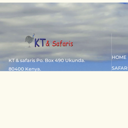
HOME
KT & safaris Po. Box 490 Ukunda.
SAFAR
80400 Kenya.
SAFAR
Diani Beach road
CONTA
+254 720 831 201
ktsafaris5177@gmail.com