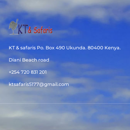
KT & safaris Po. Box 490 Ukunda. 80400 Kenya.
Diani Beach road
+254 720 831 201
ktsafaris5177@gmail.com