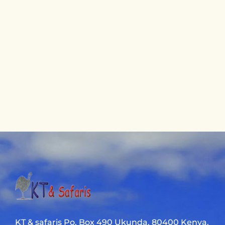
KT & safaris Po. Box 490 Ukunda. 80400 Kenya.