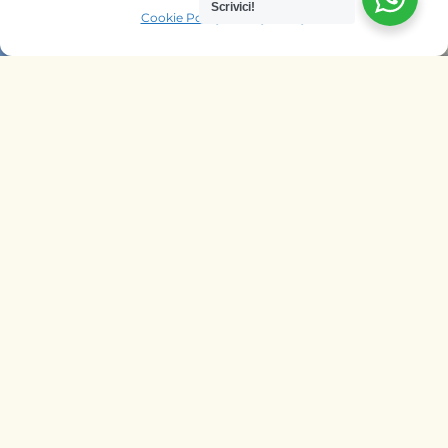
Scrivici!
Cookie Policy
Privacy Policy
OFFRIAMO SAFARI NELLE AGENZIE
DI
ITALIA
BELGIO
PAESI BASSI
KENYA
UNGHERIA
SEGUICI SU