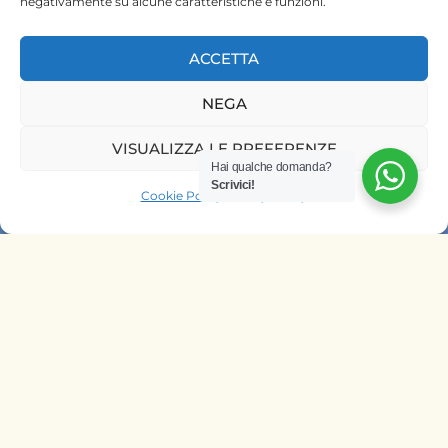
negativamente su alcune caratteristiche e funzioni.
ACCETTA
NEGA
HOME
VISUALIZZA LE PREFERENZE
SAFARI KENYA
Hai qualche domanda?
Scrivici!
SAFARI TANZANIA
Cookie Policy
Privacy Policy
CONTATTACI
OFFRIAMO SAFARI NELLE AGENZIE
DI
ITALIA
BELGIO