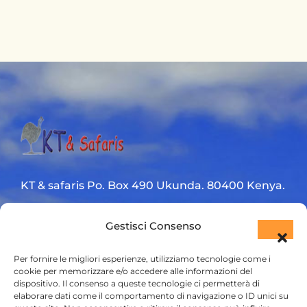
KT & safaris Po. Box 490 Ukunda. 80400 Kenya.
Diani Beach road
Gestisci Consenso
+254 720 831 201
Per fornire le migliori esperienze, utilizziamo tecnologie come i
ktsafaris5177@gmail.com
cookie per memorizzare e/o accedere alle informazioni del
dispositivo. Il consenso a queste tecnologie ci permetterà di
elaborare dati come il comportamento di navigazione o ID unici su