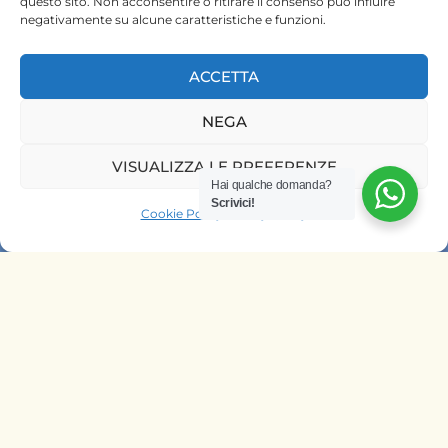
questo sito. Non acconsentire o ritirare il consenso può influire
negativamente su alcune caratteristiche e funzioni.
ACCETTA
NEGA
HOME
VISUALIZZA LE PREFERENZE
SAFARI KENYA
Hai qualche domanda?
SAFARI TANZANIA
Scrivici!
Cookie Policy
Privacy Policy
CONTATTACI
OFFRIAMO SAFARI NELLE AGENZIE
DI
ITALIA