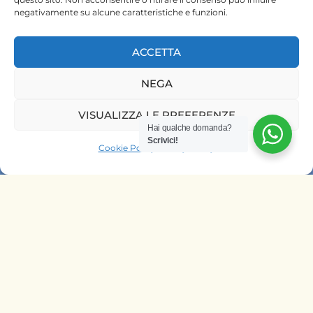
negativamente su alcune caratteristiche e funzioni.
ACCETTA
NEGA
HOME
VISUALIZZA LE PREFERENZE
SAFARI KENYA
Hai qualche domanda?
SAFARI TANZANIA
Scrivici!
Cookie Policy
Privacy Policy
CONTATTACI
OFFRIAMO SAFARI NELLE AGENZIE
DI
ITALIA