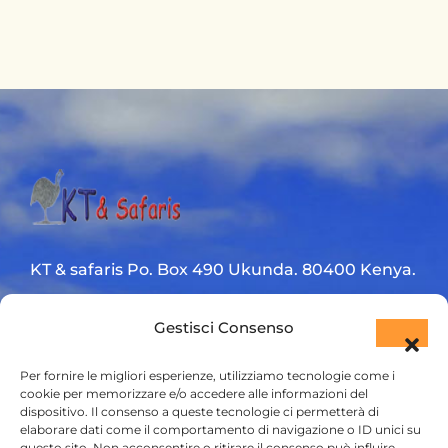
KT & safaris Po. Box 490 Ukunda. 80400 Kenya.
Diani Beach road
Gestisci Consenso
+254 720 831 201
Per fornire le migliori esperienze, utilizziamo tecnologie come i
ktsafaris5177@gmail.com
cookie per memorizzare e/o accedere alle informazioni del
dispositivo. Il consenso a queste tecnologie ci permetterà di
elaborare dati come il comportamento di navigazione o ID unici su
questo sito. Non acconsentire o ritirare il consenso può influire