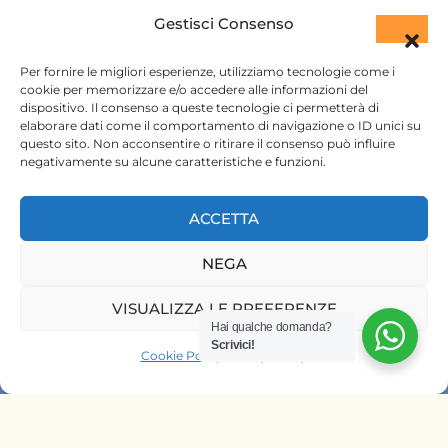
+254 720 831 201
Gestisci Consenso
ktsafaris5177@gmail.com
Per fornire le migliori esperienze, utilizziamo tecnologie come i
cookie per memorizzare e/o accedere alle informazioni del
dispositivo. Il consenso a queste tecnologie ci permetterà di
elaborare dati come il comportamento di navigazione o ID unici su
questo sito. Non acconsentire o ritirare il consenso può influire
negativamente su alcune caratteristiche e funzioni.
ACCETTA
HOME
NEGA
SAFARI KENYA
SAFARI TANZANIA
VISUALIZZA LE PREFERENZE
Hai qualche domanda?
CONTATTACI
Scrivici!
Cookie Policy
Privacy Policy
OFFRIAMO SAFARI NELLE AGENZIE