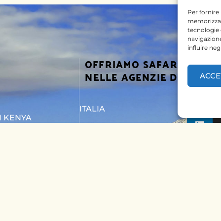
Per fornire
memorizzare
tecnologie
navigazione
influire ne
OFFRIAMO SAFARI
SEGUICI
NELLE AGENZIE DI
ACCE
ITALIA
I KENYA
BELGIO
I TANZANIA
PAESI BASSI
TTACI
KENYA
UNGHERIA