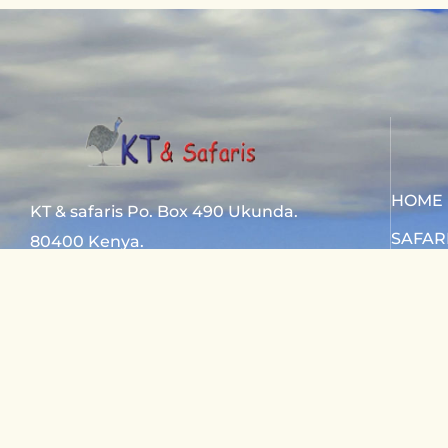
HOME
KT & safaris Po. Box 490 Ukunda.
SAFAR
80400 Kenya.
SAFAR
Diani Beach road
CONTA
+254 720 831 201
ktsafaris5177@gmail.com