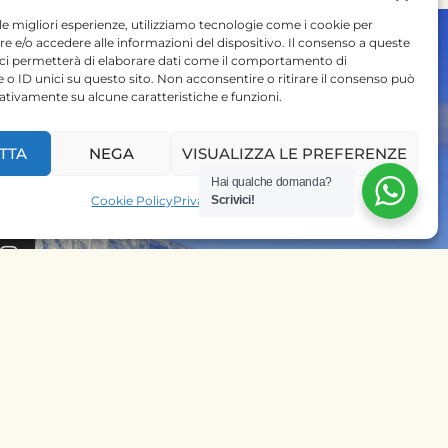
 le migliori esperienze, utilizziamo tecnologie come i cookie per
 e/o accedere alle informazioni del dispositivo. Il consenso a queste
 ci permetterà di elaborare dati come il comportamento di
 o ID unici su questo sito. Non acconsentire o ritirare il consenso può
gativamente su alcune caratteristiche e funzioni.
 SU
TTA
NEGA
VISUALIZZA LE PREFERENZE
Hai qualche domanda?
PRENOTA SUBITO IL
Cookie Policy
Privacy Policy
Scrivici!
TUO SAFARI