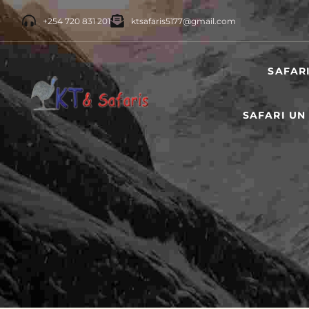
+254 720 831 201
ktsafaris5177@gmail.com
SAFAR
SAFARI UN