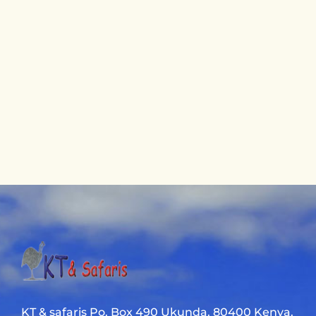
KT & safaris Po. Box 490 Ukunda. 80400 Kenya.