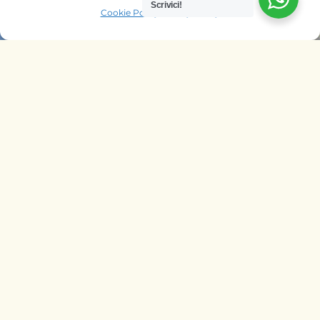
Scrivici!
Cookie Policy
Privacy Policy
OFFRIAMO SAFARI NELLE AGENZIE
DI
ITALIA
BELGIO
PAESI BASSI
KENYA
UNGHERIA
SEGUICI SU