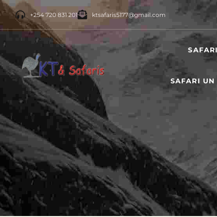
+254 720 831 201
ktsafaris5177@gmail.com
SAFAR
SAFARI UN