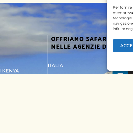
Per fornire
memorizzare
tecnologie
navigazione
influire ne
OFFRIAMO SAFARI
SEGUICI
NELLE AGENZIE DI
ACCE
ITALIA
I KENYA
BELGIO
I TANZANIA
PAESI BASSI
TTACI
KENYA
UNGHERIA