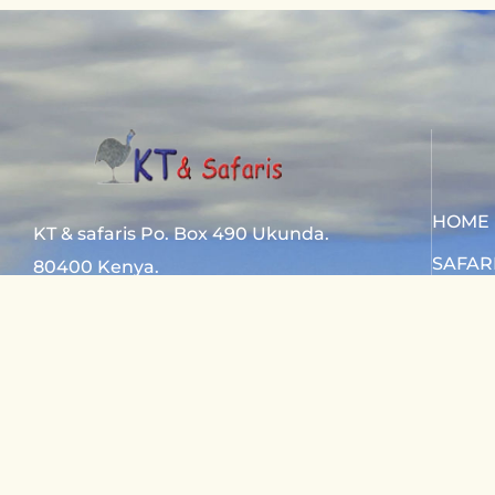
HOME
KT & safaris Po. Box 490 Ukunda.
SAFAR
80400 Kenya.
SAFAR
Diani Beach road
CONTA
+254 720 831 201
ktsafaris5177@gmail.com