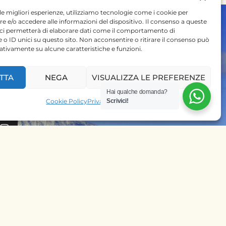
 le migliori esperienze, utilizziamo tecnologie come i cookie per
 e/o accedere alle informazioni del dispositivo. Il consenso a queste
 ci permetterà di elaborare dati come il comportamento di
 o ID unici su questo sito. Non acconsentire o ritirare il consenso può
gativamente su alcune caratteristiche e funzioni.
 SU
TTA
NEGA
VISUALIZZA LE PREFERENZE
Hai qualche domanda?
PRENOTA SUBITO IL
Cookie Policy
Privacy Policy
Scrivici!
TUO SAFARI