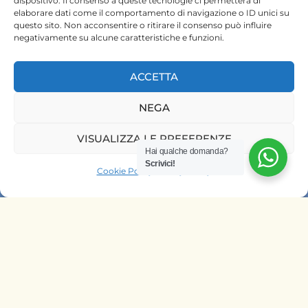
dispositivo. Il consenso a queste tecnologie ci permetterà di
elaborare dati come il comportamento di navigazione o ID unici su
questo sito. Non acconsentire o ritirare il consenso può influire
negativamente su alcune caratteristiche e funzioni.
ACCETTA
HOME
NEGA
SAFARI KENYA
VISUALIZZA LE PREFERENZE
Hai qualche domanda?
SAFARI TANZANIA
Scrivici!
Cookie Policy
Privacy Policy
CONTATTACI
OFFRIAMO SAFARI NELLE AGENZIE
DI
ITALIA