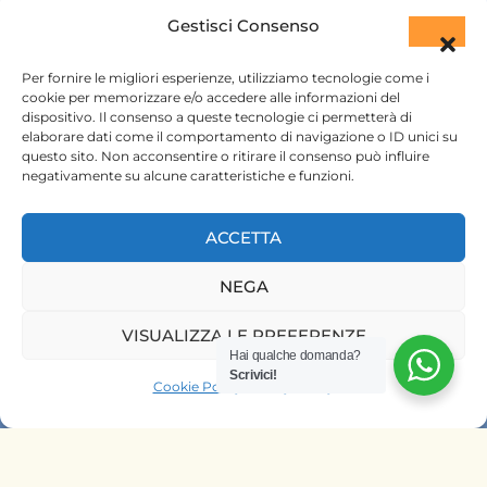
+254 720 831 201
Gestisci Consenso
ktsafaris5177@gmail.com
Per fornire le migliori esperienze, utilizziamo tecnologie come i
cookie per memorizzare e/o accedere alle informazioni del
dispositivo. Il consenso a queste tecnologie ci permetterà di
elaborare dati come il comportamento di navigazione o ID unici su
questo sito. Non acconsentire o ritirare il consenso può influire
negativamente su alcune caratteristiche e funzioni.
ACCETTA
HOME
NEGA
SAFARI KENYA
SAFARI TANZANIA
VISUALIZZA LE PREFERENZE
Hai qualche domanda?
CONTATTACI
Scrivici!
Cookie Policy
Privacy Policy
OFFRIAMO SAFARI NELLE AGENZIE