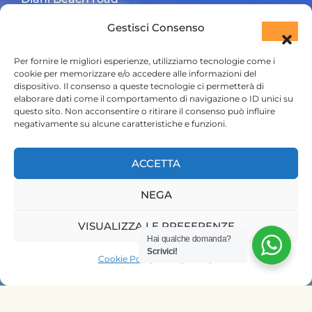
Gestisci Consenso
+254 720 831 201
ktsafaris5177@gmail.com
Per fornire le migliori esperienze, utilizziamo tecnologie come i
cookie per memorizzare e/o accedere alle informazioni del
dispositivo. Il consenso a queste tecnologie ci permetterà di
elaborare dati come il comportamento di navigazione o ID unici su
questo sito. Non acconsentire o ritirare il consenso può influire
negativamente su alcune caratteristiche e funzioni.
ACCETTA
HOME
NEGA
SAFARI KENYA
VISUALIZZA LE PREFERENZE
SAFARI TANZANIA
Hai qualche domanda?
Scrivici!
Cookie Policy
Privacy Policy
CONTATTACI