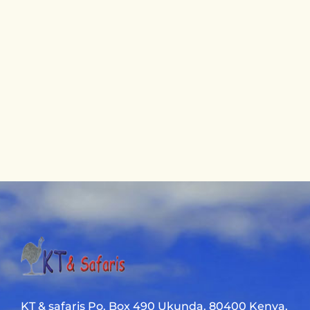
KT & safaris Po. Box 490 Ukunda. 80400 Kenya.