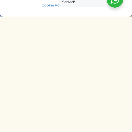
Scrivici!
Cookie Policy
Privacy Policy
OFFRIAMO SAFARI NELLE AGENZIE
DI
ITALIA
BELGIO
PAESI BASSI
KENYA
UNGHERIA
SEGUICI SU