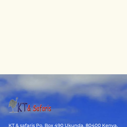
KT & safaris Po. Box 490 Ukunda. 80400 Kenya.