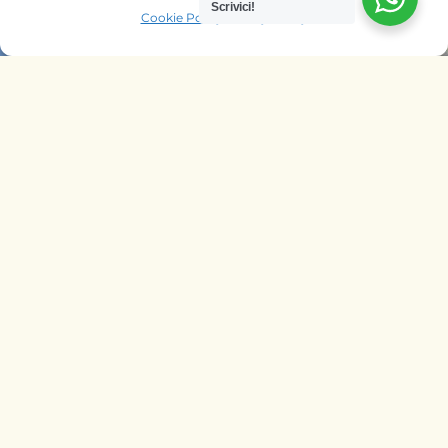
Scrivici!
Cookie Policy
Privacy Policy
OFFRIAMO SAFARI NELLE AGENZIE
DI
ITALIA
BELGIO
PAESI BASSI
KENYA
UNGHERIA
SEGUICI SU