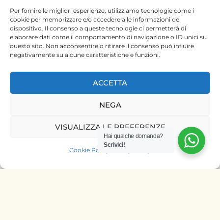
Per fornire le migliori esperienze, utilizziamo tecnologie come i
cookie per memorizzare e/o accedere alle informazioni del
dispositivo. Il consenso a queste tecnologie ci permetterà di
elaborare dati come il comportamento di navigazione o ID unici su
questo sito. Non acconsentire o ritirare il consenso può influire
negativamente su alcune caratteristiche e funzioni.
WIFI VIDEO CAMERA
ACCETTA
NEGA
₹
150.00
₹
140.00
su 5
VISUALIZZA LE PREFERENZE
Hai qualche domanda?
Scrivici!
Cookie Policy
Privacy Policy