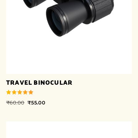
TRAVEL BINOCULAR
₹
60.00
₹
55.00
su 5