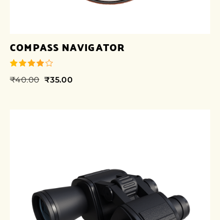
COMPASS NAVIGATOR
₹
40.00
₹
35.00
su 5