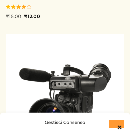
₹
15.00
₹
12.00
su 5
Gestisci Consenso