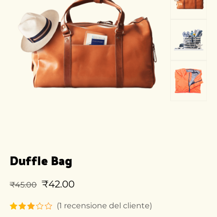
Duffle Bag
₹
42.00
₹
45.00
(
1
recensione del cliente)