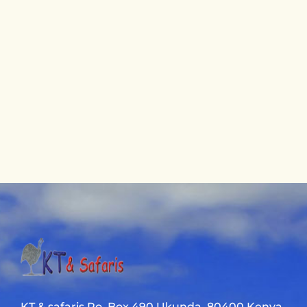
KT & safaris Po. Box 490 Ukunda. 80400 Kenya.