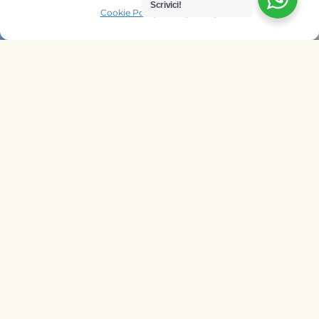
Scrivici!
Cookie Policy
Privacy Policy
OFFRIAMO SAFARI NELLE AGENZIE
DI
ITALIA
BELGIO
PAESI BASSI
KENYA
UNGHERIA
SEGUICI SU