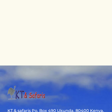
KT & safaris Po. Box 490 Ukunda. 80400 Kenya.