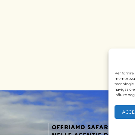
Per fornire
memorizzare
tecnologie
navigazione
influire ne
ACCE
OFFRIAMO SAFARI
SEGUICI
NELLE AGENZIE DI