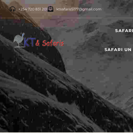
+254 720 831 201
ktsafaris5177@gmail.com
SAFAR
SAFARI UN