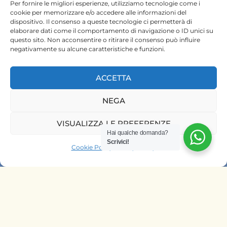
ktsafaris5177@gmail.com
Per fornire le migliori esperienze, utilizziamo tecnologie come i
cookie per memorizzare e/o accedere alle informazioni del
dispositivo. Il consenso a queste tecnologie ci permetterà di
elaborare dati come il comportamento di navigazione o ID unici su
questo sito. Non acconsentire o ritirare il consenso può influire
negativamente su alcune caratteristiche e funzioni.
ACCETTA
HOME
NEGA
SAFARI KENYA
VISUALIZZA LE PREFERENZE
SAFARI TANZANIA
Hai qualche domanda?
Scrivici!
Cookie Policy
Privacy Policy
CONTATTACI
OFFRIAMO SAFARI NELLE AGENZIE
DI